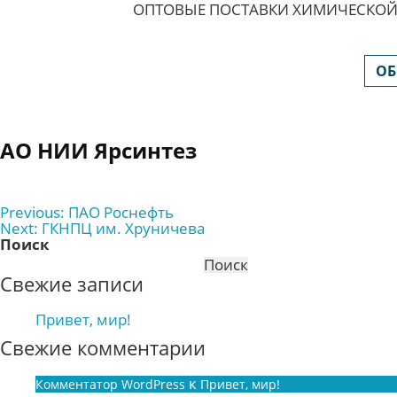
ОПТОВЫЕ ПОСТАВКИ ХИМИЧЕСКОЙ
ОБ
АО НИИ Ярсинтез
Навигация
Previous:
ПАО Роснефть
Next:
ГКНПЦ им. Хруничева
по
Поиск
записям
Поиск
Свежие записи
Привет, мир!
Свежие комментарии
к
Комментатор WordPress
Привет, мир!