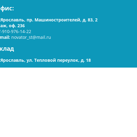
фис
:
. Ярославль, пр. Машиностроителей, д. 83, 2
таж, оф. 236
7-910-976-14-22
-mail:
novator_st@mail.ru
клад
. Ярославль, ул. Тепловой переулок, д. 18