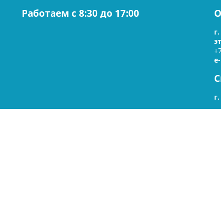
Работаем c 8:30 до 17:00
О
г
э
+
e
С
г