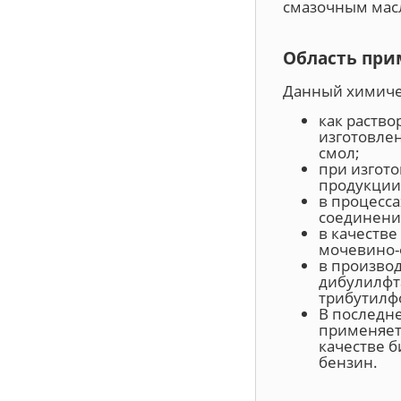
смазочным мас
Область при
Данный химиче
как раство
изготовле
смол;
при изгот
продукции
в процесса
соединени
в качеств
мочевино-
в производ
дибулилфта
трибутилф
В последн
применяет
качестве б
бензин.