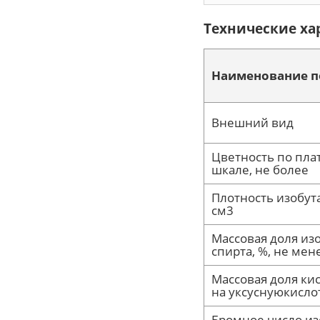
Технические ха
Наименование п
Внешний вид
Цветность по пла
шкале, не более
Плотность изобута
см3
Массовая доля из
спирта, %, не мен
Массовая доля ки
на уксуснуюкислот
Бромное число из